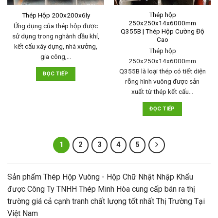
Thép hộp
Thép Hộp 200x200x6ly
250x250x14x6000mm
Ứng dụng của thép hộp được
Q355B | Thép Hộp Cường Độ
sử dụng trong nghành dầu khí,
Cao
kết cấu xây dựng, nhà xưởng,
Thép hộp
gia công,…
250x250x14x6000mm
Q355B là loại thép có tiết diện
ĐỌC TIẾP
rỗng hình vuông được sản
xuất từ thép kết cấu…
ĐỌC TIẾP
1
2
3
4
5
Sản phẩm Thép Hộp Vuông - Hộp Chữ Nhật Nhập Khẩu
được Công Ty TNHH Thép Minh Hòa cung cấp bán ra thị
trường giá cả cạnh tranh chất lượng tốt nhất Thị Trường Tại
Việt Nam