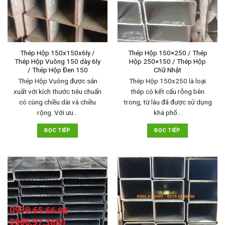
Thép Hộp 150x150x6ly /
Thép Hộp 150×250 / Thép
Thép Hộp Vuông 150 dày 6ly
Hộp 250×150 / Thép Hộp
/ Thép Hộp Đen 150
Chữ Nhật
Thép Hộp Vuông được sản
Thép Hộp 150x250 là loại
xuất với kích thước tiêu chuẩn
thép có kết cấu rỗng bên
có cùng chiều dài và chiều
trong, từ lâu đã được sử dụng
rộng. Với ưu…
khá phổ…
ĐỌC TIẾP
ĐỌC TIẾP