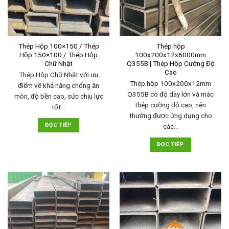
Thép Hộp 100×150 / Thép
Thép hộp
Hộp 150×100 / Thép Hộp
100x200x12x6000mm
Chữ Nhật
Q355B | Thép Hộp Cường Độ
Cao
Thép Hộp Chữ Nhật với ưu
Thép hộp 100x200x12mm
điểm về khả năng chống ăn
Q355B có độ dày lớn và mác
mòn, độ bền cao, sức chịu lực
thép cường độ cao, nên
tốt…
thường được ứng dụng cho
ĐỌC TIẾP
các…
ĐỌC TIẾP