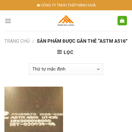
Skip
CÔNG TY TNHH THÉP MINH HOÀ
to
content
TRANG CHỦ
/
SẢN PHẨM ĐƯỢC GẮN THẺ “ASTM A516”
LỌC