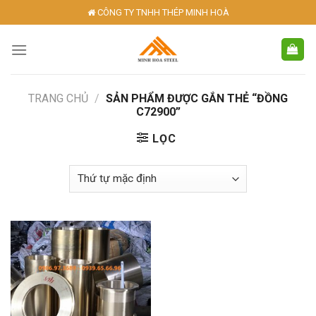
Skip
CÔNG TY TNHH THÉP MINH HOÀ
to
content
TRANG CHỦ
/
SẢN PHẨM ĐƯỢC GẮN THẺ “ĐỒNG
C72900”
LỌC