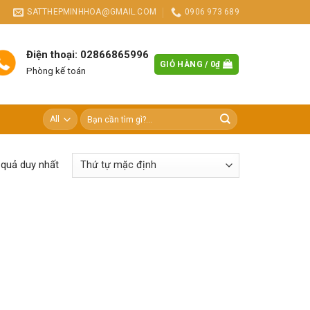
SATTHEPMINHHOA@GMAIL.COM
0906 973 689
Điện thoại: 02866865996
GIỎ HÀNG /
0
₫
Phòng kế toán
Tìm
kiếm:
t quả duy nhất