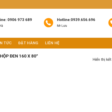
line: 0906 973 689
Hotline:0939.656.696
Hà
Mr Lưu
IN TỨC
ĐẶT HÀNG
LIÊN HỆ
ỘP ĐEN 160 X 80”
Hiển thị kế