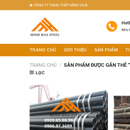
Skip
CÔNG TY TNHH THÉP MINH HOÀ
to
content
Hot
Mrs 
TRANG CHỦ
GIỚI THIỆU
SẢN PHẨM
T
TRANG CHỦ
/
SẢN PHẨM ĐƯỢC GẮN THẺ “
LỌC