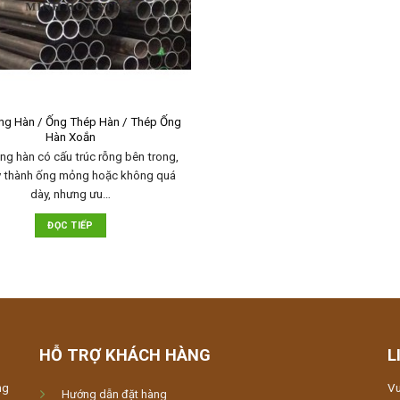
ng Hàn / Ống Thép Hàn / Thép Ống
Hàn Xoắn
ng hàn có cấu trúc rỗng bên trong,
y thành ống mỏng hoặc không quá
dày, nhưng ưu…
ĐỌC TIẾP
HỖ TRỢ KHÁCH HÀNG
L
ng
Vu
Hướng dẫn đặt hàng