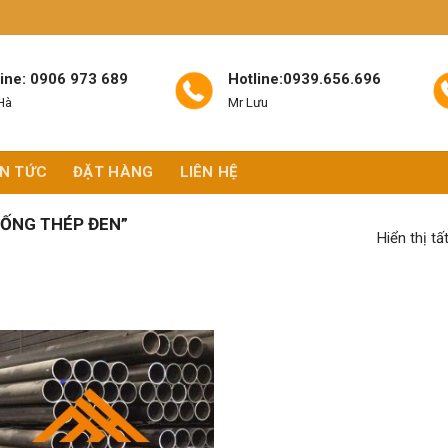
line: 0906 973 689
Hotline:0939.656.696
Hà
Mr Lưu
IN TỨC
ĐẶT HÀNG
LIÊN HỆ
ỐNG THÉP ĐEN”
Hiển thị tấ