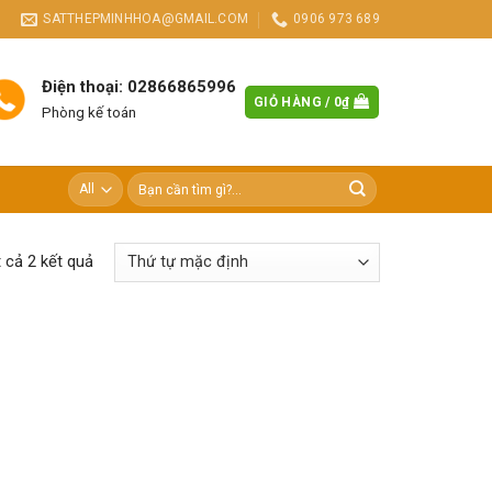
SATTHEPMINHHOA@GMAIL.COM
0906 973 689
Điện thoại: 02866865996
GIỎ HÀNG /
0
₫
Phòng kế toán
Tìm
kiếm:
t cả 2 kết quả