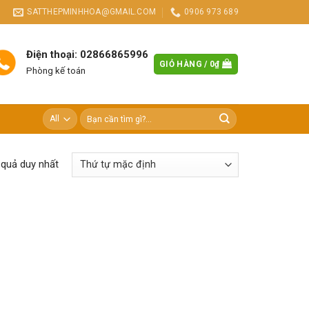
SATTHEPMINHHOA@GMAIL.COM
0906 973 689
Điện thoại: 02866865996
GIỎ HÀNG /
0
₫
Phòng kế toán
Tìm
kiếm:
t quả duy nhất