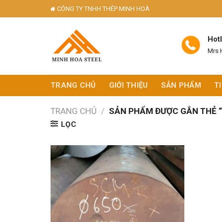
Skip
CÔNG TY TNHH THÉP MINH HOÀ
to
content
Hot
Mrs 
TRANG CHỦ
GIỚI THIỆU
SẢN PHẨM
T
TRANG CHỦ
/
SẢN PHẨM ĐƯỢC GẮN THẺ “
LỌC