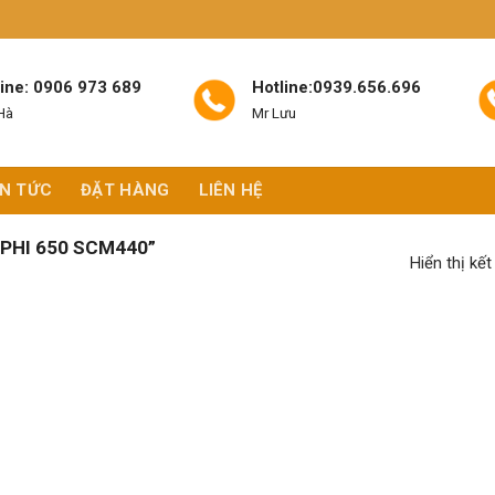
line: 0906 973 689
Hotline:0939.656.696
Hà
Mr Lưu
IN TỨC
ĐẶT HÀNG
LIÊN HỆ
PHI 650 SCM440”
Hiển thị kế