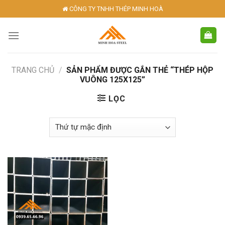
Skip
CÔNG TY TNHH THÉP MINH HOÀ
to
content
TRANG CHỦ
/
SẢN PHẨM ĐƯỢC GẮN THẺ “THÉP HỘP
VUÔNG 125X125”
LỌC