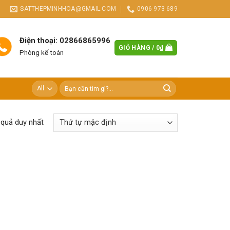
SATTHEPMINHHOA@GMAIL.COM
0906 973 689
Điện thoại: 02866865996
GIỎ HÀNG /
0
₫
Phòng kế toán
Tìm
kiếm:
t quả duy nhất