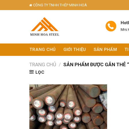
Skip
CÔNG TY TNHH THÉP MINH HOÀ
to
content
Hot
Mrs 
TRANG CHỦ
GIỚI THIỆU
SẢN PHẨM
T
TRANG CHỦ
/
SẢN PHẨM ĐƯỢC GẮN THẺ “
LỌC