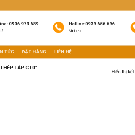
line: 0906 973 689
Hotline:0939.656.696
Hà
Mr Lưu
IN TỨC
ĐẶT HÀNG
LIÊN HỆ
THÉP LÁP CT0”
Hiển thị kế