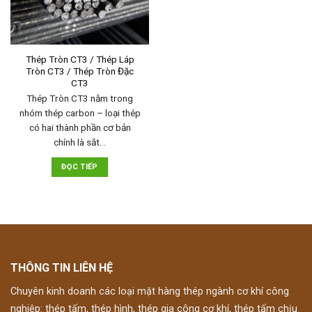
Thép Tròn CT3 / Thép Láp
Tròn CT3 / Thép Tròn Đặc
CT3
Thép Tròn CT3 nằm trong
nhóm thép carbon – loại thép
có hai thành phần cơ bản
chính là sắt…
ĐỌC TIẾP
THÔNG TIN LIÊN HỆ
Chuyên kinh doanh các loại mặt hàng thép ngành cơ khí công
nghiệp: thép tấm, thép hình, thép gia công cơ khí, thép tấm chịu