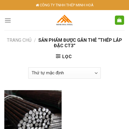
Skip
CÔNG TY TNHH THÉP MINH HOÀ
to
content
TRANG CHỦ
/
SẢN PHẨM ĐƯỢC GẮN THẺ “THÉP LÁP
ĐẶC CT3”
LỌC