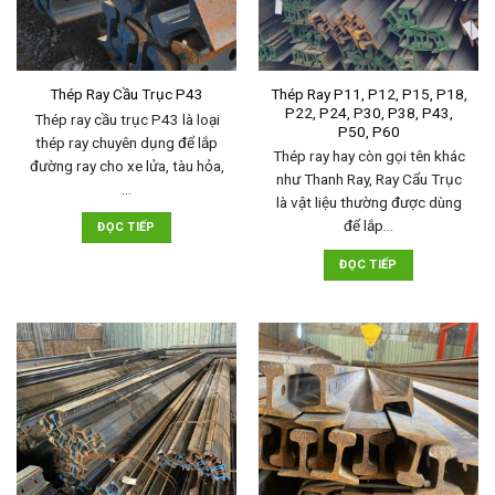
Thép Ray P11, P12, P15, P18,
Thép Ray Cầu Trục P43
P22, P24, P30, P38, P43,
Thép ray cầu trục P43 là loại
P50, P60
thép ray chuyên dụng để lắp
Thép ray hay còn gọi tên khác
đường ray cho xe lửa, tàu hỏa,
như Thanh Ray, Ray Cẩu Trục
…
là vật liệu thường được dùng
để lắp…
ĐỌC TIẾP
ĐỌC TIẾP