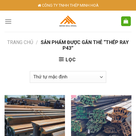
Skip
CÔNG TY TNHH THÉP MINH HOÀ
to
content
TRANG CHỦ
/
SẢN PHẨM ĐƯỢC GẮN THẺ “THÉP RAY
P43”
LỌC