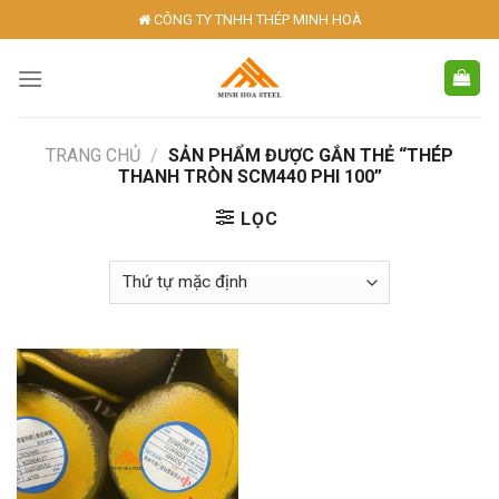
Skip
CÔNG TY TNHH THÉP MINH HOÀ
to
content
TRANG CHỦ
/
SẢN PHẨM ĐƯỢC GẮN THẺ “THÉP
THANH TRÒN SCM440 PHI 100”
LỌC