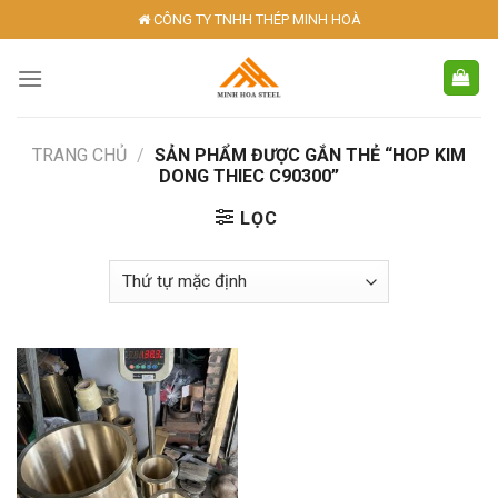
Skip
CÔNG TY TNHH THÉP MINH HOÀ
to
content
TRANG CHỦ
/
SẢN PHẨM ĐƯỢC GẮN THẺ “HOP KIM
DONG THIEC C90300”
LỌC