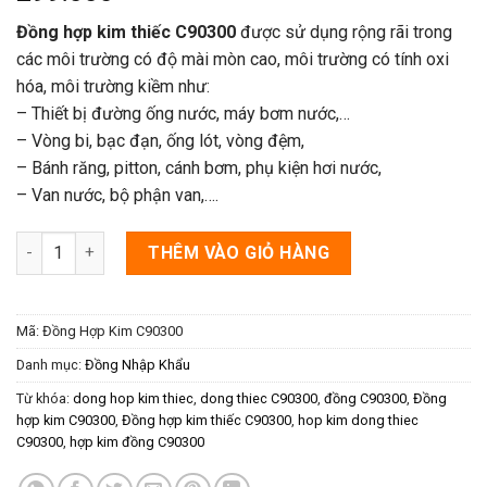
Đồng hợp kim thiếc C90300
được sử dụng rộng rãi trong
các môi trường có độ mài mòn cao, môi trường có tính oxi
hóa, môi trường kiềm như:
– Thiết bị đường ống nước, máy bơm nước,…
– Vòng bi, bạc đạn, ống lót, vòng đệm,
– Bánh răng, pitton, cánh bơm, phụ kiện hơi nước,
– Van nước, bộ phận van,….
Đồng Hợp Kim C90300 số lượng
THÊM VÀO GIỎ HÀNG
Mã:
Đồng Hợp Kim C90300
Danh mục:
Đồng Nhập Khẩu
Từ khóa:
dong hop kim thiec
,
dong thiec C90300
,
đồng C90300
,
Đồng
hợp kim C90300
,
Đồng hợp kim thiếc C90300
,
hop kim dong thiec
C90300
,
hợp kim đồng C90300