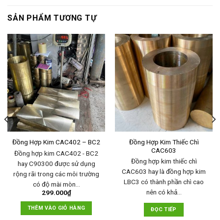
SẢN PHẨM TƯƠNG TỰ
Đồng Hợp Kim Thiếc Chì
Đồng Hợp Kim CAC402 – BC2
CAC603
Đồng hợp kim CAC402 - BC2
Đồng hợp kim thiếc chì
hay C90300 được sử dụng
CAC603 hay là đồng hợp kim
rộng rãi trong các môi trường
LBC3 có thành phần chì cao
có độ mài mòn…
nên có khả…
299.000
₫
THÊM VÀO GIỎ HÀNG
ĐỌC TIẾP