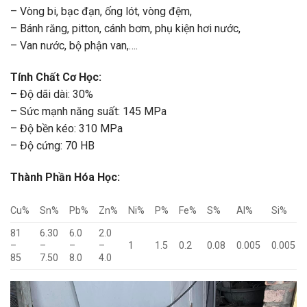
– Vòng bi, bạc đạn, ống lót, vòng đệm,
– Bánh răng, pitton, cánh bơm, phụ kiện hơi nước,
– Van nước, bộ phận van,….
Tính Chất Cơ Học:
– Độ dãi dài: 30%
– Sức mạnh năng suất: 145 MPa
– Độ bền kéo: 310 MPa
– Độ cứng: 70 HB
Thành Phần Hóa Học:
Cu%
Sn%
Pb%
Zn%
Ni%
P%
Fe%
S%
Al%
Si%
81
6.30
6.0
2.0
–
–
–
–
1
1.5
0.2
0.08
0.005
0.005
85
7.50
8.0
4.0