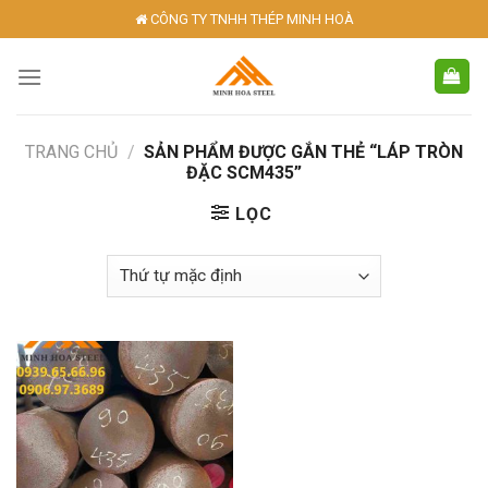
Skip
CÔNG TY TNHH THÉP MINH HOÀ
to
content
TRANG CHỦ
/
SẢN PHẨM ĐƯỢC GẮN THẺ “LÁP TRÒN
ĐẶC SCM435”
LỌC