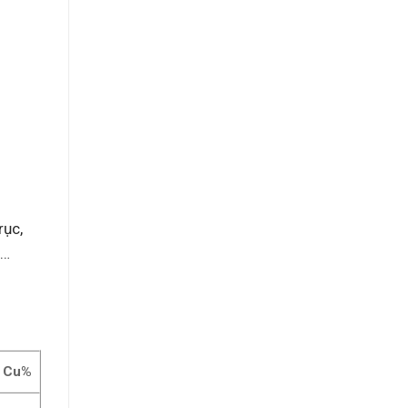
rục,
,…
Cu%