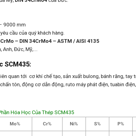
ủa Mỹ,
DIN 34CrMo4
của Đức.
0 – 9000 mm
o yêu cầu của quý khách hàng.
CrMo – DIN 34CrMo4 – ASTM / AISI 4135
, Anh, Đức, Mỹ,….
ặc SCM435:
 quan tới cơ khí chế tạo, sản xuất bulong, bánh răng, tay t
o chấn tôn, động cơ dẫn động, ruto máy phát điện, tuabin điện
Phần Hóa Học Của Thép SCM435
Mo%
Cr%
Ni%
S%
P%