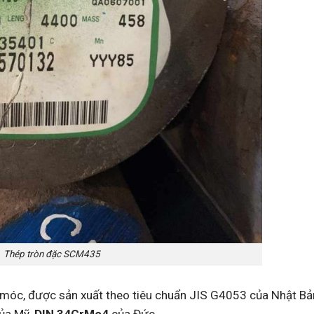
Thép tròn đặc SCM435
 móc, được sản xuất theo tiêu chuẩn JIS G4053 của Nhật Bả