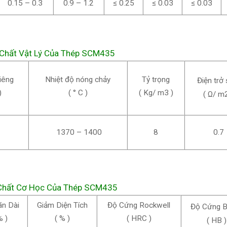
0.15 – 0.3
0.9 – 1.2
≤ 0.25
≤ 0.03
≤ 0.03
 Chất Vật Lý Của Thép SCM435
iêng
Nhiệt độ nóng chảy
Tỷ trọng
Điện trở 
)
( ° C )
( Kg/ m3 )
( Ω/ m
1370 – 1400
8
0.7
 Chất Cơ Học Của Thép SCM435
n Dài
Giảm Diện Tích
Độ Cứng Rockwell
Độ Cứng Br
% )
( % )
( HRC )
( HB )