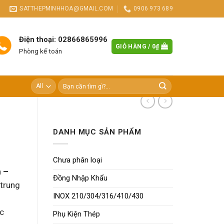
SATTHEPMINHHOA@GMAIL.COM
0906 973 689
Điện thoại: 02866865996
GIỎ HÀNG /
0
₫
Phòng kế toán
Tìm
kiếm:
DANH MỤC SẢN PHẨM
Chưa phân loại
 –
Đồng Nhập Khẩu
trung
INOX 210/304/316/410/430
ặc
Phụ Kiện Thép