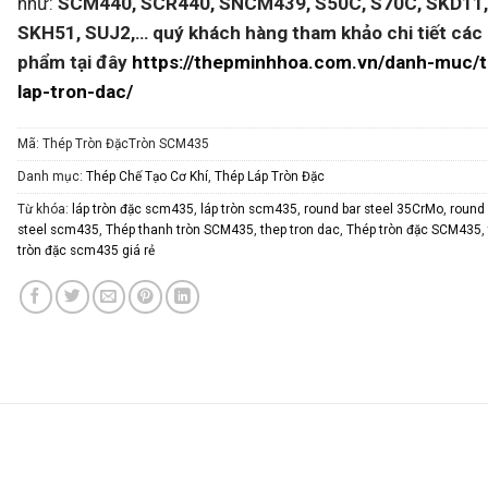
như:
SCM440, SCR440, SNCM439, S50C, S70C, SKD11
SKH51, SUJ2,… quý khách hàng tham khảo chi tiết các
phẩm tại đây
https://thepminhhoa.com.vn/danh-muc/
lap-tron-dac/
Mã:
Thép Tròn ĐặcTròn SCM435
Danh mục:
Thép Chế Tạo Cơ Khí
,
Thép Láp Tròn Đặc
Từ khóa:
láp tròn đặc scm435
,
láp tròn scm435
,
round bar steel 35CrMo
,
round 
steel scm435
,
Thép thanh tròn SCM435
,
thep tron dac
,
Thép tròn đặc SCM435
tròn đặc scm435 giá rẻ