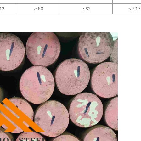
12
≥ 50
≥ 32
≤ 217