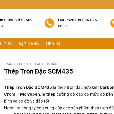
line: 0906 973 689
Hotline:0939.656.696
Hà
Mr Lưu
IN TỨC
ĐẶT HÀNG
LIÊN HỆ
TRANG CHỦ
/
THÉP LÁP TRÒN ĐẶC
Thép Tròn Đặc SCM435
Thép Tròn Đặc SCM435
là thép tròn đặc hợp kim
Carbon
Crom – Molydpen
, là
thép
cường độ cao có mức độ bền 
bình và có độ va đập tốt.
Ngoài ra công ty còn cung cấp các sản phẩm thép tròn đ