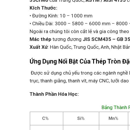
35CrMo
của Trung Quốc,
ASTM / AISI 4135
c
Kích Thước:
• Đường Kính: 10 – 1000 mm
• Chiều Dài: 3000 – 5800 – 6000 mm – 800
Ngoài ra chúng tôi còn cắt lẻ và gia công the
Mác thép
tương đương
JIS
SCM435 – GB 35
Xuất Xứ
: Hàn Quốc, Trung Quốc, Anh, Nhật Bản
Ứng Dụng Nổi Bật Của
Thép Tròn Đ
Được sử dụng chủ yếu trong các ngành nghề liên
trục, thanh giằng, thanh vít, máy CNC, lưỡi da
Thành Phần Hóa Học:
Bảng Thành 
C%
Si%
Mn%