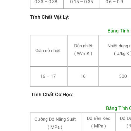
0.33 – 0.38
0.15 – 0.35
0.6 – 0.9
Tính Chất Vật Lý:
Bảng Tính
Dẫn nhiệt
Nhiệt dung r
Giãn nở nhiệt
( W/mK )
( J/kg.K 
16 – 17
16
500
Tính Chất Cơ Học:
Bảng Tính
Độ Bền Kéo
Độ Dã
Cường Độ Năng Suất
( MPa )
( 
( MPa )