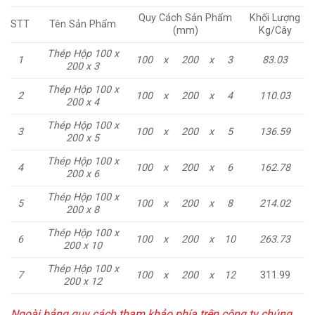
Quy Cách Sản Phẩm
Khối Lượng
STT
Tên Sản Phẩm
(mm)
Kg/Cây
Thép Hộp 100 x
1
100
x
200
x
3
83.03
200 x 3
Thép Hộp 100 x
2
100
x
200
x
4
110.03
200 x 4
Thép Hộp 100 x
3
100
x
200
x
5
136.59
200 x 5
Thép Hộp 100 x
4
100
x
200
x
6
162.78
200 x 6
Thép Hộp 100 x
5
100
x
200
x
8
214.02
200 x 8
Thép Hộp 100 x
6
100
x
200
x
10
263.73
200 x 10
Thép Hộp 100 x
7
100
x
200
x
12
311.99
200 x 12
Ngoài bảng quy cách tham khảo phía trên công ty chúng