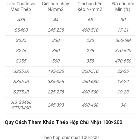
Tiêu Chuẩn và
Giới hạn chảy
Giới hạn bền
Độ dãn dài
Mác Thép
N/mm2
kéo N/mm2
Min (%)
A36
44
65
30
SS400
245-235
400-510
17-21
S235
330
235
360-5M
S275
360
275
370-520
S355
500
355
470-650
S235JR
195-235
350-510
22-25
S355JR
335-355
450-630
18-22
S275JR
225-275
400-560
19-23
JIS G3466
245-393
400-468
34
STKR400
Quy Cách Tham Khảo Thép Hộp Chữ Nhật 100×200
Thép hộp chữ nhật 100×200