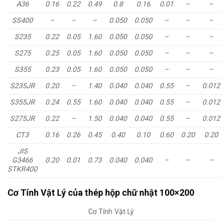
A36
0.16
0.22
0.49
0.8
0.16
0.01
–
–
SS400
–
–
–
0.050
0.050
–
–
–
S235
0.22
0.05
1.60
0.050
0.050
–
–
–
S275
0.25
0.05
1.60
0.050
0.050
–
–
–
S355
0.23
0.05
1.60
0.050
0.050
–
–
–
S235JR
0.20
–
1.40
0.040
0.040
0.55
–
0.012
S355JR
0.24
0.55
1.60
0.040
0.040
0.55
–
0.012
S275JR
0.22
–
1.50
0.040
0.040
0.55
–
0.012
CT3
0.16
0.26
0.45
0.40
0.10
0.60
0.20
0.20
JIS
G3466
0.20
0.01
0.73
0.040
0.040
–
–
–
STKR400
Cơ Tính Vật Lý của thép hộp chữ nhật 100×200
Cơ Tính Vật Lý