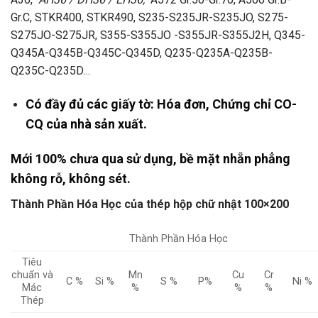
Gr.C, STKR400, STKR490, S235-S235JR-S235JO, S275-
S275JO-S275JR, S355-S355JO -S355JR-S355J2H, Q345-
Q345A-Q345B-Q345C-Q345D, Q235-Q235A-Q235B-
Q235C-Q235D…
Có đầy đủ các giấy tờ: Hóa đơn, Chứng chỉ CO-
CQ của nhà sản xuất.
Mới 100% chưa qua sử dụng, bề mặt nhẵn phẳng
không rỗ, không sét.
Thành Phần Hóa Học của thép hộp chữ nhật 100×200
Thành Phần Hóa Học
Tiêu
chuẩn và
Mn
Cu
Cr
C %
Si %
S %
P%
Ni %
Mác
%
%
%
Thép