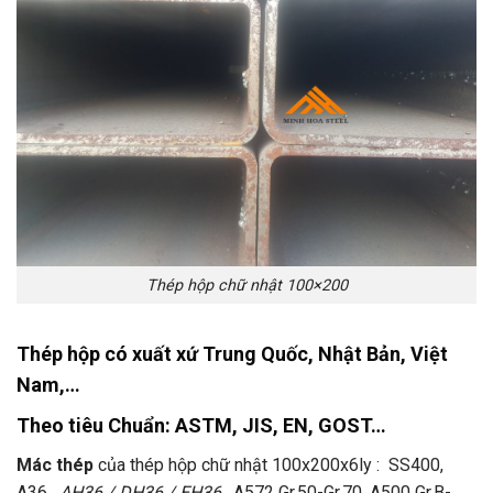
Thép hộp chữ nhật 100×200
Thép hộp có xuất xứ Trung Quốc, Nhật Bản, Việt
Nam,…
Theo tiêu Chuẩn
: ASTM, JIS, EN, GOST…
Mác thép
của thép hộp chữ nhật 100x200x6ly : SS400,
A36,
AH36 / DH36 / EH36,
A572 Gr.50-Gr.70, A500 Gr.B-