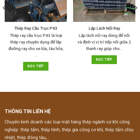
Thép Ray Cầu Trục P43
Lập Lách Nối Ray
Thép ray cầu trục P43 là loại
Lập lách nối ray dùng để nối
thép ray chuyên dụng để lắp
và định vị vị trí tiếp nối giữa 2
đường ray cho xe lửa, tàu hỏa,
thanh ray giúp cho…
…
ĐỌC TIẾP
ĐỌC TIẾP
THÔNG TIN LIÊN HỆ
Chuyên kinh doanh các loại mặt hàng thép ngành cơ khí công
nghiệp: thép tấm, thép hình, thép gia công cơ khí, thép tấm chịu
nhiệt, thép đóng tàu,...