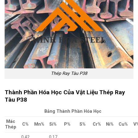
Thép Ray Tàu P38
Thành Phần Hóa Học
Của Vật Liệu Thép Ray
Tàu P38
Bảng Thành Phần Hóa Học
Mác
C%
Mn%
Si%
P%
S%
Cr%
Ni%
Cu%
V
Thép
0.42
0.17