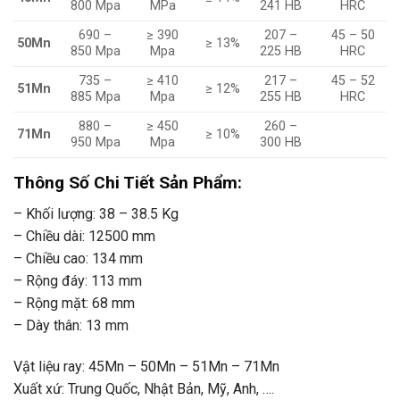
800 Mpa
MPa
241 HB
HRC
690 –
≥ 390
207 –
45 – 50
50Mn
≥ 13%
850 Mpa
Mpa
225 HB
HRC
735 –
≥ 410
217 –
45 – 52
51Mn
≥ 12%
885 Mpa
Mpa
255 HB
HRC
880 –
≥ 450
260 –
71Mn
≥ 10%
950 Mpa
Mpa
300 HB
Thông Số Chi Tiết Sản Phẩm:
– Khối lượng: 38 – 38.5 Kg
– Chiều dài: 12500 mm
– Chiều cao: 134 mm
– Rộng đáy: 113 mm
– Rộng mặt: 68 mm
– Dày thân: 13 mm
Vật liệu ray: 45Mn – 50Mn – 51Mn – 71Mn
Xuất xứ: Trung Quốc, Nhật Bản, Mỹ, Anh, ….