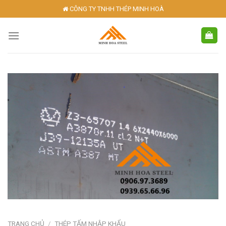
Skip
CÔNG TY TNHH THÉP MINH HOÀ
to
content
TRANG CHỦ
/
THÉP TẤM NHẬP KHẨU