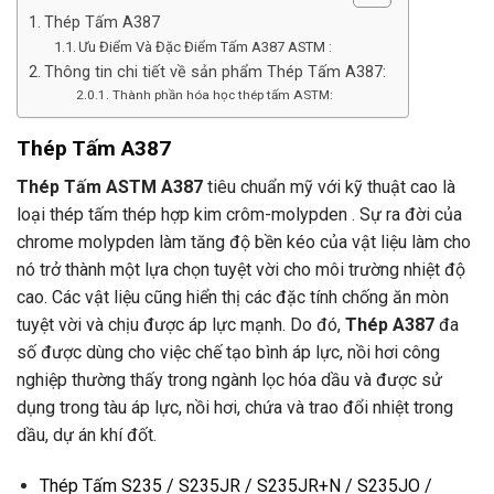
Thép Tấm A387
Ưu Điểm Và Đặc Điểm Tấm A387 ASTM :
Thông tin chi tiết về sản phẩm Thép Tấm A387:
Thành phần hóa học thép tấm ASTM:
Thép Tấm A387
Thép Tấm ASTM A387
tiêu chuẩn mỹ với kỹ thuật cao là
loại thép tấm thép hợp kim crôm-molypden . Sự ra đời của
chrome molypden làm tăng độ bền kéo của vật liệu làm cho
nó trở thành một lựa chọn tuyệt vời cho môi trường nhiệt độ
cao. Các vật liệu cũng hiển thị các đặc tính chống ăn mòn
tuyệt vời và chịu được áp lực mạnh. Do đó,
Thép A387
đa
số được dùng cho việc chế tạo bình áp lực, nồi hơi công
nghiệp thường thấy trong ngành lọc hóa dầu và được sử
dụng trong tàu áp lực, nồi hơi, chứa và trao đổi nhiệt trong
dầu, dự án khí đốt.
Thép Tấm S235 / S235JR / S235JR+N / S235JO /