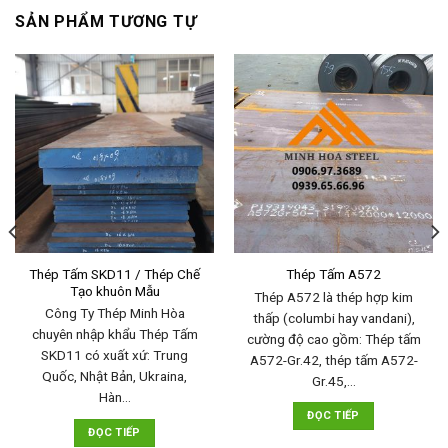
SẢN PHẨM TƯƠNG TỰ
Thép Tấm SKD11 / Thép Chế
Thép Tấm A572
Tạo khuôn Mẫu
Thép A572 là thép hợp kim
Công Ty Thép Minh Hòa
thấp (columbi hay vandani),
chuyên nhập khẩu Thép Tấm
cường độ cao gồm: Thép tấm
SKD11 có xuất xứ: Trung
A572-Gr.42, thép tấm A572-
Quốc, Nhật Bản, Ukraina,
Gr.45,…
Hàn…
ĐỌC TIẾP
ĐỌC TIẾP