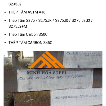
S235J2
THÉP TẤM ASTM A36
Thép Tấm S275 / S275JR / S275J0 / S275 J2G3 /
S275J2+M
Thép Tấm Carbon S50C
THÉP TẤM CARBON S45C