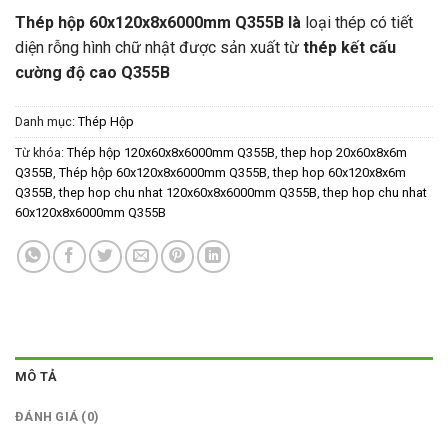
Thép hộp 60x120x8x6000mm Q355B là
loại thép có tiết
diện rỗng hình chữ nhật được sản xuất từ
thép kết cấu
cường độ cao
Q355B
Danh mục:
Thép Hộp
Từ khóa:
Thép hộp 120x60x8x6000mm Q355B
,
thep hop 20x60x8x6m
Q355B
,
Thép hộp 60x120x8x6000mm Q355B
,
thep hop 60x120x8x6m
Q355B
,
thep hop chu nhat 120x60x8x6000mm Q355B
,
thep hop chu nhat
60x120x8x6000mm Q355B
MÔ TẢ
ĐÁNH GIÁ (0)