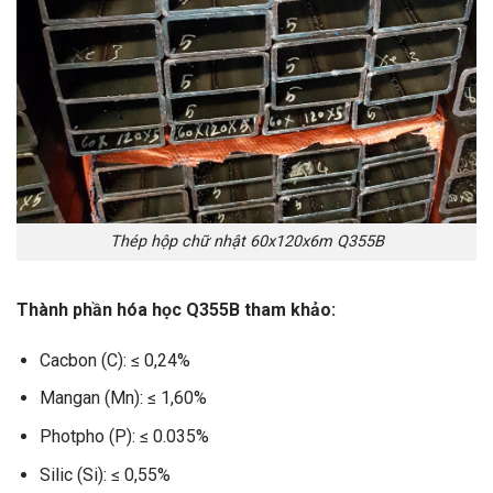
Thép hộp chữ nhật 60x120x6m Q355B
Thành phần hóa học Q355B tham khảo:
Cacbon (C): ≤ 0,24%
Mangan (Mn): ≤ 1,60%
Photpho (P): ≤ 0.035%
Silic (Si): ≤ 0,55%