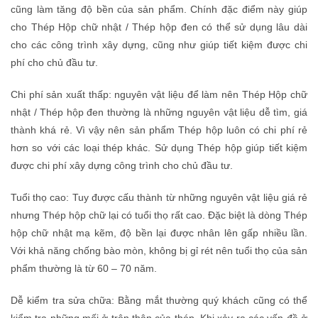
cũng làm tăng độ bền của sản phẩm. Chính đặc điểm này giúp
cho Thép Hộp chữ nhật / Thép hộp đen có thể sử dụng lâu dài
cho các công trình xây dựng, cũng như giúp tiết kiệm được chi
phí cho chủ đầu tư.
Chi phí sản xuất thấp: nguyên vật liệu để làm nên Thép Hộp chữ
nhật / Thép hộp đen thường là những nguyên vật liệu dễ tìm, giá
thành khá rẻ. Vì vậy nên sản phẩm Thép hộp luôn có chi phí rẻ
hơn so với các loại thép khác. Sử dụng Thép hộp giúp tiết kiệm
được chi phí xây dựng công trình cho chủ đầu tư.
Tuổi thọ cao: Tuy được cấu thành từ những nguyên vật liệu giá rẻ
nhưng Thép hộp chữ lại có tuổi thọ rất cao. Đặc biệt là dòng Thép
hộp chữ nhật mạ kẽm, độ bền lại được nhân lên gấp nhiều lần.
Với khả năng chống bào mòn, không bị gỉ rét nên tuổi thọ của sản
phẩm thường là từ 60 – 70 năm.
Dễ kiểm tra sửa chữa: Bằng mắt thường quý khách cũng có thể
kiểm tra những mối ở trên thân của thép. Khi xảy ra các vấn đề ở