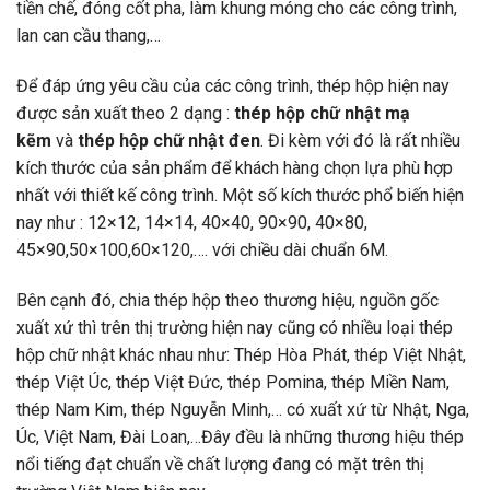
tiền chế, đóng cốt pha, làm khung móng cho các công trình,
lan can cầu thang,…
Để đáp ứng yêu cầu của các công trình, thép hộp hiện nay
được sản xuất theo 2 dạng :
thép hộp chữ nhật mạ
kẽm
và
thép hộp chữ nhật đen
. Đi kèm với đó là rất nhiều
kích thước của sản phẩm để khách hàng chọn lựa phù hợp
nhất với thiết kế công trình. Một số kích thước phổ biến hiện
nay như : 12×12, 14×14, 40×40, 90×90, 40×80,
45×90,50×100,60×120,…. với chiều dài chuẩn 6M.
Bên cạnh đó, chia thép hộp theo thương hiệu, nguồn gốc
xuất xứ thì trên thị trường hiện nay cũng có nhiều loại thép
hộp chữ nhật khác nhau như: Thép Hòa Phát, thép Việt Nhật,
thép Việt Úc, thép Việt Đức, thép Pomina, thép Miền Nam,
thép Nam Kim, thép Nguyễn Minh,… có xuất xứ từ Nhật, Nga,
Úc, Việt Nam, Đài Loan,…Đây đều là những thương hiệu thép
nổi tiếng đạt chuẩn về chất lượng đang có mặt trên thị