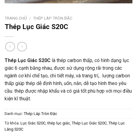
TRANG CHỦ
/
THÉP LÁP TRÒN ĐẶC
Thép Lục Giác S20C
Thép Lục Giác S20C
là thép carbon thấp, có hình dạng lục
giác 6 cạnh bằng nhau, được sử dụng rộng rãi trong các
ngành cơ khí chế tạo, chi tiết máy, và trang trí,.. lượng carbon
thấp giúp thép dễ định hình, uốn, nắn, dễ tạo hình theo yêu
cầu. thép được nhập khẩu và có giá tốt phù hợp với mọi điều
kiện kĩ thuật.
Danh mục:
Thép Láp Tròn Đặc
Từ khóa:
Lục Giác S20C
,
thép lục giác
,
Thép Lục Giác S20C
,
Thép Lục
Lăng S20C