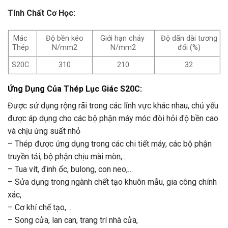
Tính Chất Cơ Học:
Mác
Độ bền kéo
Giới hạn chảy
Độ dãn dài tương
Thép
N/mm2
N/mm2
đối (%)
S20C
310
210
32
Ứng Dụng Của Thép
Lục Giác S20C
:
Được sử dụng rộng rãi trong các lĩnh vực khác nhau, chủ yếu
được áp dụng cho các bộ phận máy móc đòi hỏi độ bền cao
và chịu ứng suất nhỏ
– Thép được ứng dụng trong các chi tiết máy, các bộ phận
truyền tải, bộ phận chịu mài mòn,..
– Tua vít, đinh ốc, bulong, con neo,…
– Sửa dụng trong ngành chết tạo khuôn mẫu, gia công chính
xác,
– Cơ khí chế tạo,…
– Song cửa, lan can, trang trí nhà cửa,