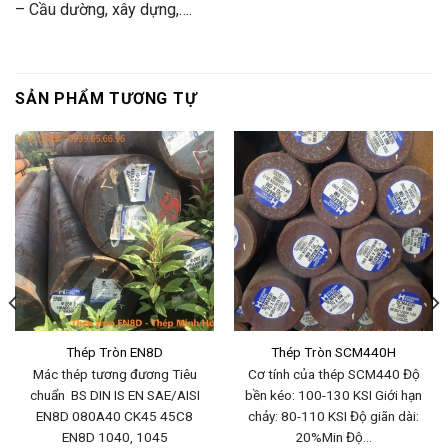
– Cầu dường, xây dựng,….
SẢN PHẨM TƯƠNG TỰ
Thép Tròn EN8D
Thép Tròn SCM440H
Mác thép tương đương Tiêu
Cơ tính của thép SCM440 Độ
chuẩn BS DIN IS EN SAE/AISI
bền kéo: 100-130 KSI Giới hạn
EN8D 080A40 CK45 45C8
chảy: 80-110 KSI Độ giãn dài:
EN8D 1040, 1045
20%Min Độ…