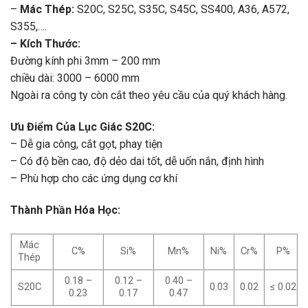
–
Mác Thép:
S20C, S25C, S35C, S45C, SS400, A36, A572,
S355,….
– Kích Thước:
Đường kính phi 3mm – 200 mm
chiều dài: 3000 – 6000 mm
Ngoài ra công ty còn cắt theo yêu cầu của quý khách hàng.
Ưu Điểm Của Lục Giác S20C:
– Dễ gia công, cắt gọt, phay tiện
– Có độ bền cao, độ dẻo dai tốt, dễ uốn nắn, định hình
– Phù hợp cho các ứng dụng cơ khí
Thành Phần Hóa Học:
Mác
C%
Si%
Mn%
Ni%
Cr%
P%
Thép
0.18 –
0.12 –
0.40 –
S20C
0.03
0.02
≤ 0.02
0.23
0.17
0.47