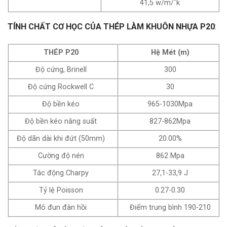
41,5 w/m/˚k
TÍNH CHẤT CƠ HỌC CỦA THÉP LÀM KHUÔN NHỰA P20
:
THÉP P20
Hệ Mét (m)
Độ cứng, Brinell
300
Độ cứng Rockwell C
30
Độ bền kéo
965-1030Mpa
Độ bền kéo năng suất
827-862Mpa
Độ dãn dài khi đứt (50mm)
20.00%
Cường độ nén
862 Mpa
Tác động Charpy
27,1-33,9 J
Tỷ lệ Poisson
0.27-0.30
Mô đun đàn hồi
Điểm trung bình 190-210