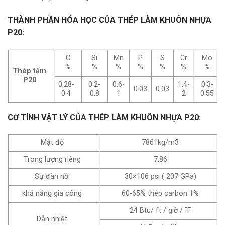
THÀNH PHẦN HÓA HỌC CỦA THÉP LÀM KHUÔN NHỰA
P20:
Cr
C
Si
Mn
P
S
Mo
%
%
%
%
%
%
%
Thép tấm
P20
0.28-
0.2-
0.6-
1.4-
0.3-
0.03
0.03
0.4
0.8
1
2
0.55
CƠ TÍNH VẬT LÝ CỦA THÉP LÀM KHUÔN NHỰA P20:
Mật độ
7861kg/m3
Trong lượng riêng
7.86
Sự đàn hồi
30×106 psi ( 207 GPa)
khả năng gia công
60-65% thép carbon 1%
24 Btu/ ft / giờ / ˚F
Dẫn nhiệt