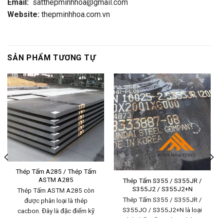
Email:
satthepminhhoa@gmail.com
Website:
thepminhhoa.com.vn
SẢN PHẨM TƯƠNG TỰ
Thép Tấm A285 / Thép Tấm
ASTM A285
Thép Tấm S355 / S355JR /
S355J2 / S355J2+N
Thép Tấm ASTM A285 còn
Thép Tấm S355 / S355JR /
được phân loại là thép
S355JO / S355J2+N là loại
cacbon. Đây là đặc điểm kỹ