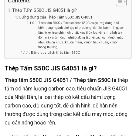
Contents
Thép Tấm S50C JIS G4051 là gì?
Ứng dụng của Thép Tấm S50C JIS G4051
Thép tấm S50C / Thép cacbon S50C được ứng dụng phổ
biến trong ngành chế tạo như bulong, đai ốc, bánh răng, con
lăn, lò xe, trục chính chịu tải, kẹp thủy lực và ram, cánh tay
đòn, máy móc nông nghiệp, đóng tàu và các loại khuôn mẫu
như: Khuôn nhựa, khuôn mâm, khuôn tiêu chuẩn, khuôn
thông thường,….
Bảng quy cách thép tấm S50C
Thép Tấm S50C JIS G4051 là gì?
Thép tấm S50C JIS G4051 / Thép tấm S50C là
thép
tấm có hàm lượng carbon cao, tiêu chuẩn JIS G4051
của Nhật Bản, là loại thép có kết cấu hàm lượng
carbon cao, độ cưng tốt, dễ định hình, dễ hàn nên
thường được dùng trong các kết cấu máy móc, công
cụ cán nóng hoặc rèn.