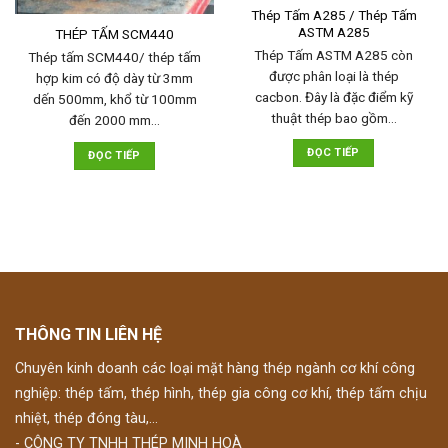
Thép Tấm A285 / Thép Tấm
ASTM A285
THÉP TẤM SCM440
Thép Tấm ASTM A285 còn
Thép tấm SCM440/ thép tấm
được phân loại là thép
hợp kim có độ dày từ 3mm
cacbon. Đây là đặc điểm kỹ
dến 500mm, khổ từ 100mm
thuật thép bao gồm…
đến 2000 mm…
ĐỌC TIẾP
ĐỌC TIẾP
THÔNG TIN LIÊN HỆ
Chuyên kinh doanh các loại mặt hàng thép ngành cơ khí công
nghiệp: thép tấm, thép hình, thép gia công cơ khí, thép tấm chịu
nhiệt, thép đóng tàu,...
- CÔNG TY TNHH THÉP MINH HOÀ