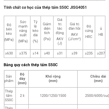
Tính chất cơ học
của thép tấm S50C JISG4051
Giá
Sức
Tỷ
Giảm
trị
Giá trị
Độ
mạnh
lệ
Độ
diện
tác
đàn hồi
ủ
bên
năng
kéo
cứng
tích
động
kéo
AKV
HB
suất
dài
HRC
(Psi)
AKV
(J/cm²)
(MPa)
(MPa)
(%)
(J)
≥630
≥375
≥14
≥40
≥31
≥39
≥235
≥207
Bảng quy cách thép tấm S50C
Độ
Sản
Khổ rộng
Chiều dài
dày
phẩm
(mm)
(mm)
(mm)
Thép
tấm
2 li
1200/1250/1500
2500/6000/cu
S50C
Thép