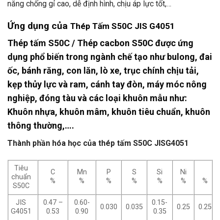
năng chống gỉ cao, dễ định hình, chịu áp lực tốt,…
Ứng dụng của
Thép Tấm S50C JIS G4051
Thép tấm S50C / Thép cacbon S50C được ứng
dụn
g phổ biến trong ngành chế tạo như bulong, đai
ốc, bánh răng, con lăn, lò xe, trục chính chịu tải,
kẹp thủy lực và ram, cánh tay đòn, máy móc nông
nghiệp, đóng tàu và các loại khuôn mẫu như:
Khuôn nhựa, khuôn mâm, khuôn tiêu chuẩn, khuôn
thông thường,….
Thành phần hóa học của thép tấm S50C JISG4051
Tiêu
C
Mn
P
S
Si
Ni
chuẩn
%
%
%
%
%
%
%
S50C
0.47 –
0.60-
0.15-
JIS
0.030
0.035
0.25
0.25
0.53
0.90
0.35
G4051