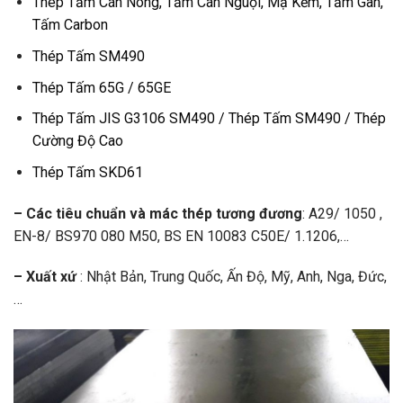
Thép Tấm Cán Nóng, Tấm Cán Nguội, Mạ Kẽm, Tấm Gân,
Tấm Carbon
Thép Tấm SM490
Thép Tấm 65G / 65GE
Thép Tấm JIS G3106 SM490 / Thép Tấm SM490 / Thép
Cường Độ Cao
Thép Tấm SKD61
– Các tiêu chuẩn và mác thép tương đương
: A29/ 1050 ,
EN-8/ BS970 080 M50, BS EN 10083 C50E/ 1.1206,…
– Xuất xứ
: Nhật Bản, Trung Quốc, Ấn Độ, Mỹ, Anh, Nga, Đức,
…