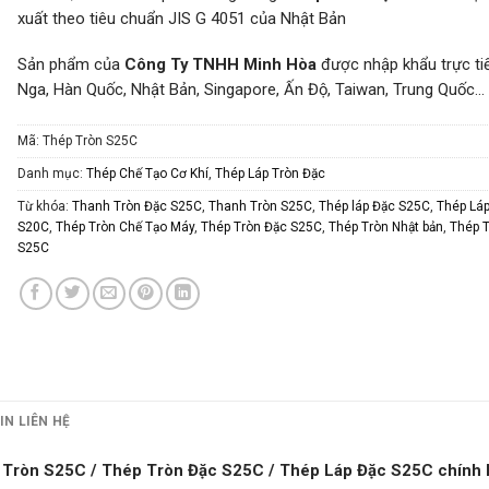
xuất theo tiêu chuẩn JIS G 4051 của Nhật Bản
Sản phẩm của
Công Ty TNHH Minh Hòa
được nhập khẩu trực ti
Nga, Hàn Quốc, Nhật Bản, Singapore, Ấn Độ, Taiwan, Trung Quốc…
Mã:
Thép Tròn S25C
Danh mục:
Thép Chế Tạo Cơ Khí
,
Thép Láp Tròn Đặc
Từ khóa:
Thanh Tròn Đặc S25C
,
Thanh Tròn S25C
,
Thép láp Đặc S25C
,
Thép Láp
S20C
,
Thép Tròn Chế Tạo Máy
,
Thép Tròn Đặc S25C
,
Thép Tròn Nhật bản
,
Thép 
S25C
IN LIÊN HỆ
 Tròn S25C / Thép Tròn Đặc S25C / Thép Láp Đặc S25C chính