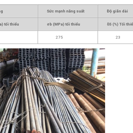
ng
Sức mạnh năng suất
Độ giãn dài
) tối thiểu
σb (MPa) tối thiểu
δ5 (%) Tối thi
275
23