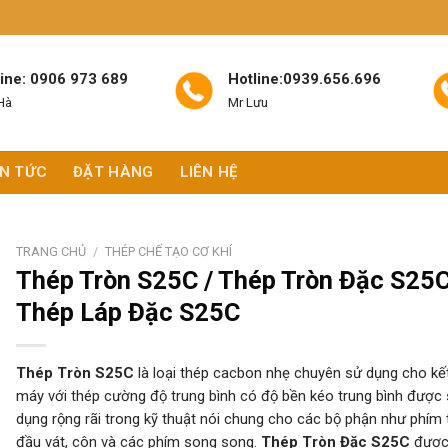
line: 0906 973 689
Hotline:0939.656.696
Hà
Mr Lưu
IN TỨC
ĐẶT HÀNG
LIÊN HỆ
TRANG CHỦ
/
THÉP CHẾ TẠO CƠ KHÍ
Thép Tròn S25C / Thép Tròn Đặc S25C
Thép Láp Đặc S25C
Thép Tròn S25C
là loại thép cacbon nhẹ chuyên sử dụng cho kế
máy với thép cường độ trung bình có độ bền kéo trung bình được
dụng rộng rãi trong kỹ thuật nói chung cho các bộ phận như phím 
đầu vát, côn và các phím song song.
Thép Tròn Đặc S25C
được