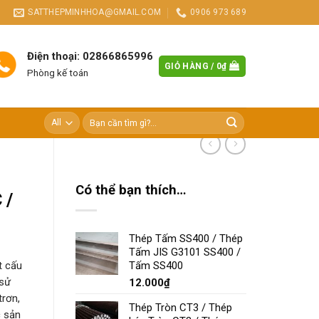
SATTHEPMINHHOA@GMAIL.COM
0906 973 689
Điện thoại: 02866865996
GIỎ HÀNG /
0
₫
Phòng kế toán
Tìm
kiếm:
Có thể bạn thích…
 /
Thép Tấm SS400 / Thép
Tấm JIS G3101 SS400 /
Tấm SS400
t cấu
 sử
12.000
₫
trơn,
Thép Tròn CT3 / Thép
 sản