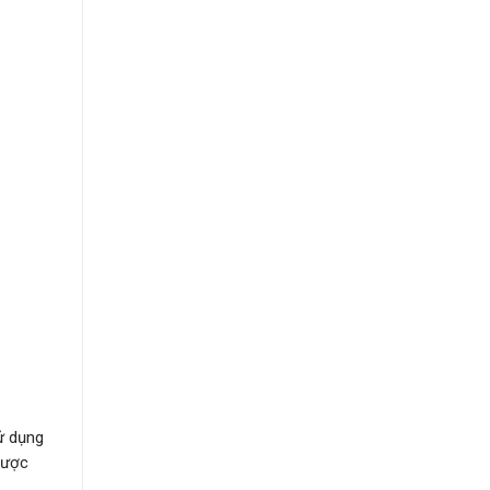
ử dụng
ược