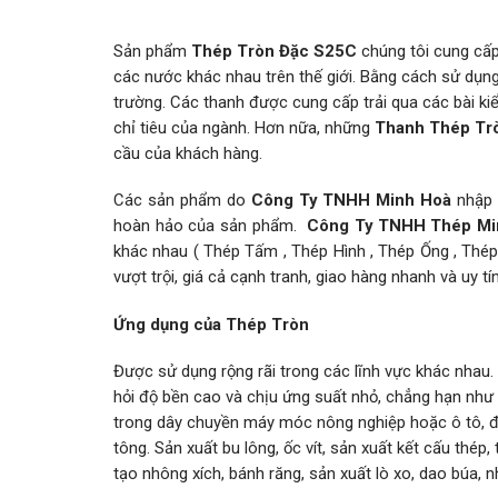
Sản phẩm
Thép Tròn Đặc
S25C
chúng tôi cung cấp
các nước khác nhau trên thế giới. Bằng cách sử dụn
trường. Các thanh được cung cấp trải qua các bài ki
chỉ tiêu của ngành. Hơn nữa, những
Thanh Thép Tr
cầu của khách hàng.
Các sản phẩm do
Công Ty TNHH Minh Hoà
nhập 
hoàn hảo của sản phẩm.
Công Ty TNHH Thép M
khác nhau ( Thép Tấm , Thép Hình , Thép Ống , Thép 
vượt trội, giá cả cạnh tranh, giao hàng nhanh và uy tí
Ứng dụng của Thép Tròn
Được sử dụng rộng rãi trong các lĩnh vực khác nha
hỏi độ bền cao và chịu ứng suất nhỏ, chẳng hạn như
trong dây chuyền máy móc nông nghiệp hoặc ô tô, để 
tông. Sản xuất bu lông, ốc vít, sản xuất kết cấu thép,
tạo nhông xích, bánh răng, sản xuất lò xo, dao búa, nhí