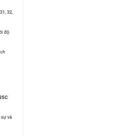
 31, 32,
ới độ
ách
S25C
 sự và