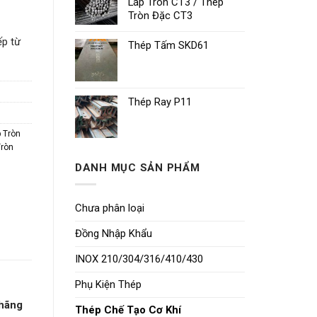
Láp Tròn CT3 / Thép
Tròn Đặc CT3
ếp từ
Thép Tấm SKD61
Thép Ray P11
 Tròn
Tròn
DANH MỤC SẢN PHẨM
Chưa phân loại
Đồng Nhập Khẩu
INOX 210/304/316/410/430
Phụ Kiện Thép
 hãng
Thép Chế Tạo Cơ Khí