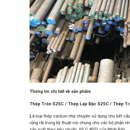
Thông tin chi tiết về sản phẩm
Thép Tròn S25C / Thép Láp Đặc S25C / Thép Tr
L
à loại thép cacbon nhẹ chuyên sử dụng cho kết cấu
rộng rãi trong kỹ thuật nói chung cho các bộ phận n
sản xuất theo tiêu chuẩn JIS G 4051 của Nhật Bản