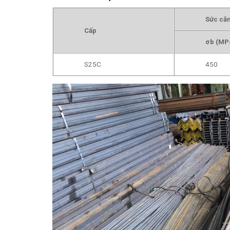
Sức că
Cấp
σb (MPa
S25C
450