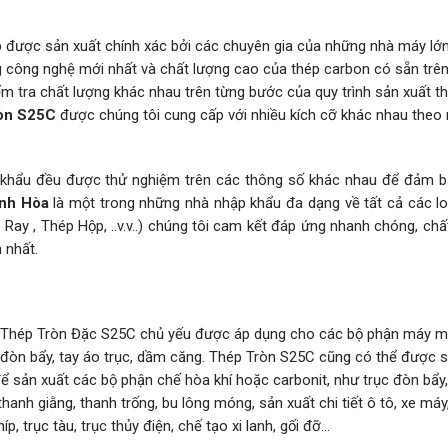
 được sản xuất chính xác bởi các chuyên gia của những nhà máy lớn
g công nghệ mới nhất và chất lượng cao của thép carbon có sẵn trên
ểm tra chất lượng khác nhau trên từng bước của quy trình sản xuất t
òn S25C
được chúng tôi cung cấp với nhiều kích cỡ khác nhau theo
khẩu đều được thử nghiệm trên các thông số khác nhau để đảm b
inh Hòa
là một trong những nhà nhập khẩu đa dạng về tất cả các lo
Ray , Thép Hộp, ..v.v..) chúng tôi cam kết đáp ứng nhanh chóng, chấ
n nhất.
u. Thép Tròn Đặc S25C chủ yếu được áp dụng cho các bộ phận máy m
 đòn bẩy, tay áo trục, dầm căng. Thép Tròn S25C cũng có thể được 
sản xuất các bộ phận chế hòa khí hoặc carbonit, như trục đòn bẩy, 
 thanh giằng, thanh trống, bu lông móng, sản xuất chi tiết ô tô, xe máy
p, trục tàu, trục thủy điện, chế tạo xi lanh, gối đỡ…