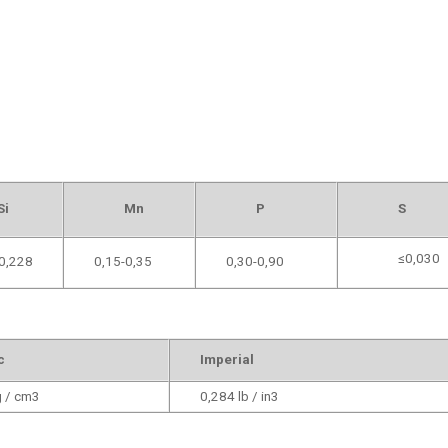
Si
Mn
P
S
≤0,030
0,228
0,15-0,35
0,30-0,90
c
Imperial
g / cm3
0,284 lb / in3