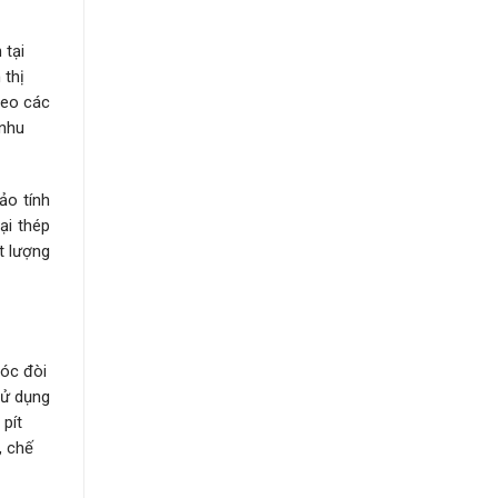
 tại
 thị
heo các
 nhu
ảo tính
ại thép
t lượng
óc đòi
sử dụng
pít
, chế