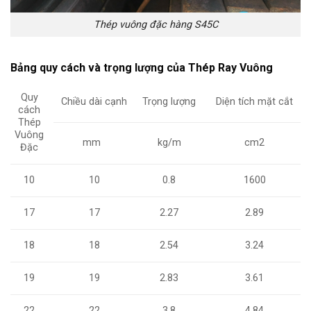
Thép vuông đặc hàng S45C
Bảng quy cách và trọng lượng của Thép Ray Vuông
Quy
Chiều dài cạnh
Trọng lượng
Diện tích mặt cắt
cách
Thép
Vuông
mm
kg/m
cm2
Đặc
10
10
0.8
1600
17
17
2.27
2.89
18
18
2.54
3.24
19
19
2.83
3.61
22
22
3.8
4.84