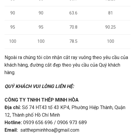
90
90
63.6
81
95
95
70.8
90.25
100
100
78.5
100
Ngoài ra chúng tôi còn nhận cắt ray vuông theo yêu cầu của
khách hàng, đường cắt đẹp theo yêu cầu của Quý khách
hàng.
QUÝ KHÁCH VUI LÒNG LIÊN HỆ:
CÔNG TY TNHH THÉP MINH HÒA
Địa chỉ:
Số 74 HT43 tổ 43 KP4, Phường Hiệp Thành, Quận
12, Thành phố Hồ Chí Minh
Hotline:
0939 656 696 / 0906 973 689
Email:
satthepminhhoa@gmail.com