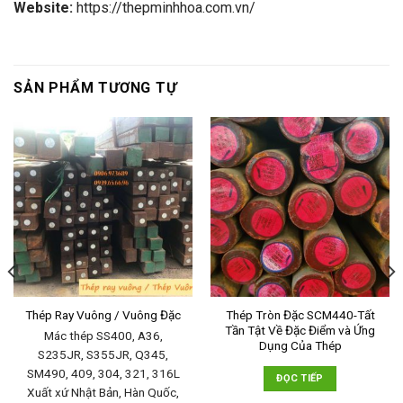
Website:
https://thepminhhoa.com.vn/
SẢN PHẨM TƯƠNG TỰ
Thép Tròn Đặc SCM440-Tất
Thép Ray Vuông / Vuông Đặc
Tần Tật Về Đặc Điểm và Ứng
Mác thép SS400, A36,
Dụng Của Thép
S235JR, S355JR, Q345,
SM490, 409, 304, 321, 316L
ĐỌC TIẾP
Xuất xứ Nhật Bản, Hàn Quốc,