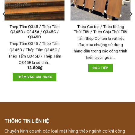
Thép Tấm Q345 / Thép Tấm
Thép Corten / Thép Kháng
Q345B / Q345A / Q345C /
Thời Tiết / Thép Chịu Thời Tiết
Q345D
Tấm thép Corten là vật liệu
Thép Tấm Q345 / Thép Tấm
được ưa chuộng sử dụng
Q345B / Thép Tấm Q345C /
hàng đầu trong các công trình
Thép Tấm Q345D / Thép Tấm
kiến trúc ngoài…
Q345E là có tính…
12.800
₫
ĐỌC TIẾP
THÊM VÀO GIỎ HÀNG
THÔNG TIN LIÊN HỆ
Chuyên kinh doanh các loại mặt hàng thép ngành cơ khí công