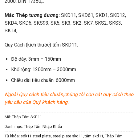
2000, DIN 17350,..
Mác Thép tương đương:
SKD11, SKD61, SKD1, SKD12,
SKD4, SKD6, SKS93, SK5, SK3, SK2, SK7, SKS2, SKS3,
SKT4,.…
Quy Cách (kích thước) tấm SKD11:
Độ dày: 3mm – 150mm
Khổ rộng: 1200mm – 3000mm
Chiều dài tiêu chuẩn: 6000mm
Ngoài Quy cách tiêu chuẩn,chúng tôi còn cắt quy cách theo
yêu cầu của Quý khách hàng.
Mã:
Thép Tấm SKD11
Danh mục:
Thép Tấm Nhập Khẩu
Từ khóa:
sdk11 steel plate
,
steel plate skd11
,
tấm skd11
,
Thép Tấm