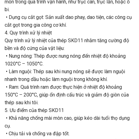
mòn trong quá trình vận hành, như trục cán, trục lăn, hoặc ổ
bi.
• Dụng cụ cắt gọt: Sản xuất dao phay, dao tiện, các công cụ
cắt gọt trong gia công cơ khí.
4. Quy trình xử lý nhiệt
Quy trình xử lý nhiệt của thép SKD11 nhằm tăng cường độ
bền và độ cứng của vật liệu:
• Nung nóng: Thép được nung nóng đến nhiệt độ khoảng
1020°C – 1050°C.
• Làm nguội: Thép sau khi nung nóng sẽ được làm nguội
nhanh trong dầu hoặc làm nguội trong không khí.
• Ram: Quá trình ram được thực hiện ở nhiệt độ khoảng
150°C – 200°C, giúp ổn định cấu trúc và giảm độ giòn của
thép sau khi tôi.
5. Ưu điểm của thép SKD11
• Khả năng chống mài mòn cao, giúp kéo dài tuổi thọ dụng
cụ.
• Chịu tải và chống va đập tốt.