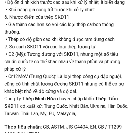
• Độ ổn định kích thước cao sau khi xử lý nhiệt, ít biến dạng.
• Khả năng gia công tốt trước khi xử lý nhiệt.
6. Nhược điểm của thép SKD11
• Giá thành cao hơn so với các loại thép carbon thông
thường.
• Thép có độ giòn cao khi không được ram đúng cách.
7. So sánh SKD11 với các loại thép tương tự
• D2 (Mỹ): Tương đương với SKD11, nhưng một số tiêu
chuẩn quốc tế có thể khác nhau về thành phần và phương
pháp xử lý.
• Cr12MoV (Trung Quốc): Là loại thép công cụ dập nguội,
cũng có tính chất tương đương SKD11 nhưng có thể có sự
khác biệt nhỏ về độ cứng và độ dai.
Công Ty
Thép Minh Hòa
chuyên nhập khẩu
Thép Tấm
SKD11
có xuất xứ: Trung Quốc, Nhật Bản, Ukraina, Hàn Quốc,
Taiwan, Thái Lan, Mỹ, EU, Malaysia,..
Theo tiêu chuẩn:
GB, ASTM, JIS G4404, EN, GB / T1299-