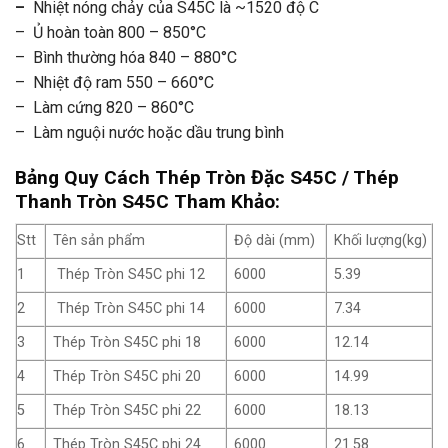
–
Nhiệt nóng chảy của S45C là ~1520 độ C
– Ủ hoàn toàn 800 – 850°C
– Bình thường hóa 840 – 880°C
– Nhiệt độ ram 550 – 660°C
– Làm cứng 820 – 860°C
– Làm nguội nước hoặc dầu trung bình
Bảng Quy Cách Thép Tròn Đặc S45C / Thép
Thanh Tròn S45C Tham Khảo:
Stt
Tên sản phẩm
Độ dài (mm)
Khối lượng(kg)
1
Thép Tròn S45C phi 12
6000
5.39
2
Thép Tròn S45C phi 14
6000
7.34
3
Thép Tròn S45C phi 18
6000
12.14
4
Thép Tròn S45C phi 20
6000
14.99
5
Thép Tròn S45C phi 22
6000
18.13
6
Thép Tròn S45C phi 24
6000
21.58