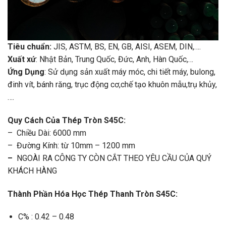
Tiêu chuẩn:
JIS, ASTM, BS, EN, GB, AISI, ASEM, DIN,….
Xuất xứ
: Nhật Bản, Trung Quốc, Đức, Anh, Hàn Quốc,…
Ứng Dụng
: Sử dụng sản xuất máy móc, chi tiết máy, bulong,
đinh vít, bánh răng, trục động cơ,chế tạo khuôn mẫu,trụ khủy,
….
Quy Cách Của Thép Tròn S45C:
– Chiều Dài: 6000 mm
– Đường Kính: từ 10mm – 1200 mm
–
NGOÀI RA CÔNG TY CÒN CẮT THEO YÊU CẦU CỦA QUÝ
KHÁCH HÀNG
Thành Phần Hóa Học Thép Thanh Tròn S45C:
C% : 0.42 – 0.48