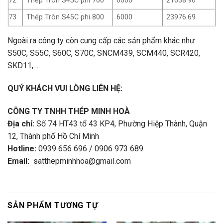
72
Thép Tròn S45C phi 760
6000
21638.96
73
Thép Tròn S45C phi 800
6000
23976.69
Ngoài ra công ty còn cung cấp các sản phẩm khác như
S50C, S55C, S60C, S70C, SNCM439, SCM440, SCR420,
SKD11,….
QUÝ KHÁCH VUI LÒNG LIÊN HỆ:
CÔNG TY TNHH THÉP MINH HOÀ
Địa chỉ:
Số 74 HT43 tổ 43 KP4, Phường Hiệp Thành, Quận
12, Thành phố Hồ Chí Minh
Hotline:
0939 656 696 / 0906 973 689
Email:
satthepminhhoa@gmail.com
SẢN PHẨM TƯƠNG TỰ