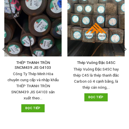
THÉP THANH TRÒN
Thép Vuông Đặc S45C
SNCM439 JIS G4103
Thép Vuông Đặc S45C hay
Công Ty Thép Minh Hòa
thép C45 là thép thanh đăc
chuyên cung cấp và nhập khẩu
Carbon có 4 cạnh bằng, là
THÉP THANH TRÒN
thép cán nóng,…
SNCM439 JIS G4103 sản
ĐỌC TIẾP
xuất theo…
ĐỌC TIẾP